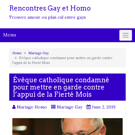
Rencontres Gay et Homo
Trouvez amour ou plan cul entre gays
Menu
Home
Mariage Gay
Évêque catholique condamné pour mettre en garde contre
l’appui de la Fierté Mois
Évêque catholique condamné
pour mettre en garde contre
l’appui de la Fierté Mois
Mariage Homo
Mariage Gay
June 2, 2019