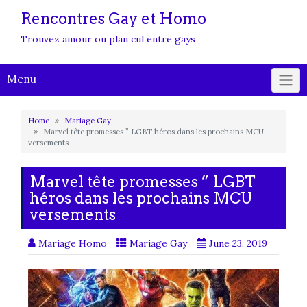
Rencontres Gay et Homo
Trouvez amour ou plan cul entre gays
Menu
Home
Mariage Gay
Marvel tête promesses ” LGBT héros dans les prochains MCU
versements
Marvel tête promesses ” LGBT
héros dans les prochains MCU
versements
Mariage Homo
Mariage Gay
June 23, 2019