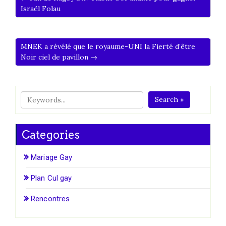
Israël Folau
MNEK a révélé que le royaume-UNI la Fierté d’être
Noir ciel de pavillon →
Search »
Categories
Mariage Gay
Plan Cul gay
Rencontres