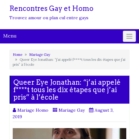
Rencontres Gay et Homo
Trouvez amour ou plan cul entre gays
Menu
Home
Mariage Gay
Queer Eye Jonathan: “j’ai appelé f****t tous les dix étapes que j’ai
pris” à l’école
Queer Eye Jonathan: “j’ai appelé
f****t tous les dix étapes que j’ai
pris” à l’école
Mariage Homo
Mariage Gay
August 3,
2019